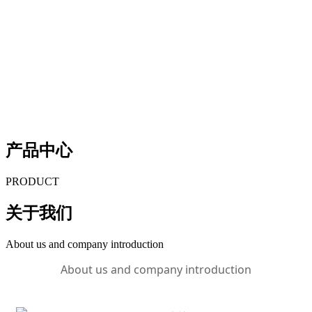
Think of what you think，Visual editing allows you to
easily manage your enterprise website
10 years of persistence，10 years of innovation
Think of what you think，Visual editing allows you
to easily manage your enterprise website
产品中心
PRODUCT
关于我们
About us and company introduction
About us and company introduction