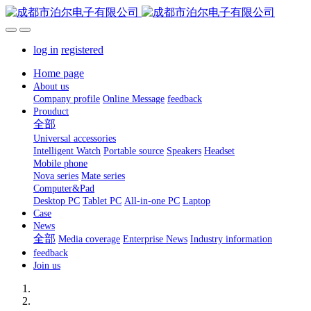
log in
registered
Home page
About us
Company profile
Online Message
feedback
Prouduct
全部
Universal accessories
Intelligent Watch
Portable source
Speakers
Headset
Mobile phone
Nova series
Mate series
Computer&Pad
Desktop PC
Tablet PC
All-in-one PC
Laptop
Case
News
全部
Media coverage
Enterprise News
Industry information
feedback
Join us