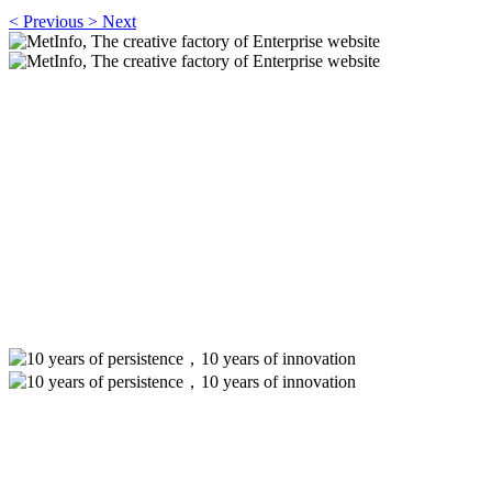
<
Previous
>
Next
MetInfo, The creative factory of
Enterprise website
Build high quality enterprise portal for you quickly
MetInfo, The creative factory of Enterprise
website
Build high quality enterprise portal for you quickly
10 years of persistence，10 years of
innovation