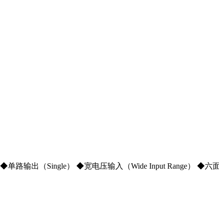
r) ◆单路输出（Single） ◆宽电压输入（Wide Input Range） ◆六面金属屏