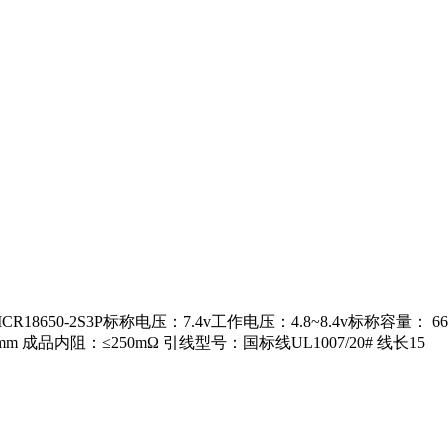
：ICR18650-2S3P标称电压：7.4v工作电压：4.8~8.4v标称
mm 成品内阻：≤250mΩ 引线型号：国标线UL1007/20# 线长15